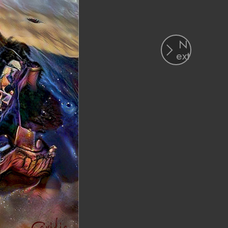
N
ext