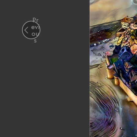
Pr
evi
ou
s