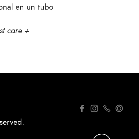
ional en un tubo
st care +
served.